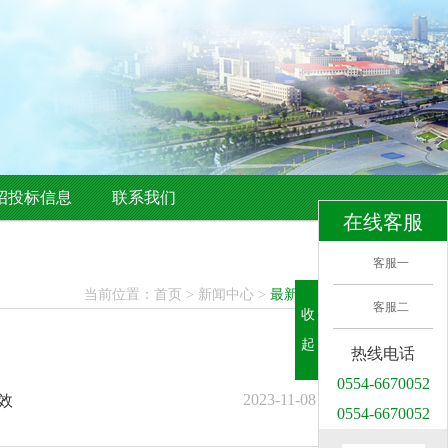
招投标信息
联系我们
在线客服
客服一
当前位置：
首页
>
新闻中心
>
最新资讯
客服二
收
起
热线电话
0554-6670052
2023-11-08
效
0554-6670052