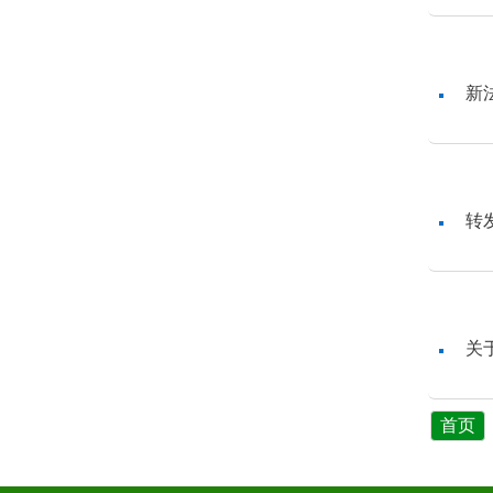
新
转
关
首页