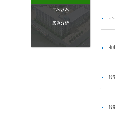
工作动态
2
案例分析
淮
转
转