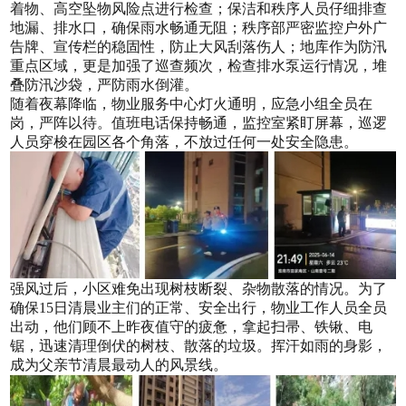
着物、高空坠物风险点进行检查；保洁和秩序人员仔细排查
地漏、排水口，确保雨水畅通无阻；
秩序部
严密监控户外广
告牌、宣传栏的稳固性，防止大风刮落伤人；地库作为防汛
重点区域，更是加强了巡查频次，检查排水泵运行情况，堆
叠防汛沙袋，严防雨水倒灌。
随着夜幕降临，物业服务中心灯火通明，应急小组全员在
岗，严阵以待。值班电话保持畅通，监控室紧盯屏幕，巡逻
人员穿梭在园区各个角落，不放过任何一处安全隐患
。
强风过后，小区难免出现树枝断裂、杂物散落的情况。为了
确保
15
日清晨业主们的正常、安全出行，物业工作人员全员
出动
，
他们顾不上昨夜值守的疲惫，拿起扫帚、铁锹、电
锯，迅速清理倒伏的树枝、散落的垃圾。挥汗如雨的身影，
成为父亲节清晨最动人的风景线。